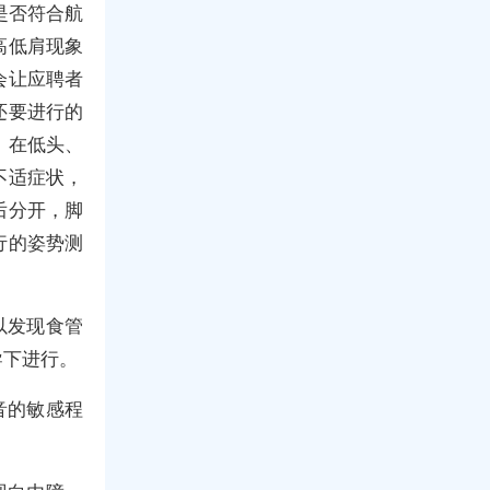
是否符合航
高低肩现象
会让应聘者
还要进行的
，在低头、
不适症状，
后分开，脚
行的姿势测
以发现食管
导下进行。
音的敏感程