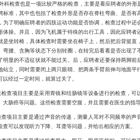
）外科检查也是一项比较严格的检查，主要是看应聘者的外形
聘标准，其中也包括了检查外形是否存在脊柱弯曲、是否有
，为了明确应聘者的四肢运动功能是否协调，检查过程中还
形体操。并且，因为飞机属于特殊的出行工具，因此应聘者
就是坐转椅，具体检查时需要坐在椅子上，然后把后背挺直
、弯腰、含胸等状态下分别转圈，在转完后看看是否出现了
了明显的不适征状就不能过关。后，应聘者还要保持两脚前
地站立，同时需要闭上两只眼睛、把两条手臂前伸与地面平
可以经过一定时间，就算过关了。
道检查项目主要是采用胃镜和结肠镜等设备进行的检查，可
、大肠癌等问题。这些检查需要空腹，并且需要在医生的指
检查项目主要是通过声音的传递，测量人耳对不同频率的声
检查可以发现听力下降、耳聋等问题，并给出相应的方案。