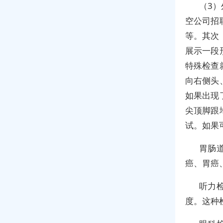
（3
空公司招
等。其次
展示一段
特殊检查
向右侧头
如果出现
尖顶脚跟
试。如果
胃肠
癌、胃癌
听力
度。这种