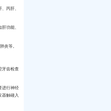
肝、丙肝、
如肝功能、
、肺炎等。
腔牙齿检查
要进行神经
仪器触碰入