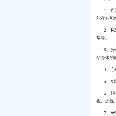
1、
的存在和
2、
常等。
3、
估身体的
4、
5、
6、
视、远视
7、